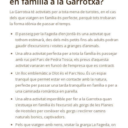
en família a la Garrotxa?
La Garrotxa té activitats per a tota mena de turistes, en el cas
dels que viatgen en família és perfecte, perquè tots trobaran
la forma idònia de passar el temps.
El passeig per la Fageda d’en Jordà és una activitat que
tothom estimarà, des dels més petits fins als adults podran
gaudir d’excursions i visites a granges d’animals.
Una altra activitat perfecta per a tota la família és passejar
amb ruc pel Parc de Pedra Tosca, els preus d’aquesta
activitat variaran en funció de l’empresa que es contracti.
Un lloc emblemàtic a Olot és el Parc Nou. És un espai
tranquil que permet estar en contacte amb la natura,
perfecte per passar una tarda tranquil·la en família o per a
una caminada romàntica en parella.
Una altra activitat imperdible per fer a la Garrotxa quan
s’estiueja en família és l’excursió als gorgs de les Planes
de Hostoles per conèixer els gorgs i recórrer camins
naturals bonics, captivadors.
Pels que viatgen amb nens, visitar la granja La Fageda, on