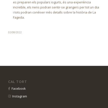
es preparen els populars iogurts, és una experiència
increïble, els nens podran sentir-se grangers per tot un dia
i tots podran conèixer més detalls sobre la història de La
Fageda.
02/08/2022
CAL TORT
Facebook
Instagram