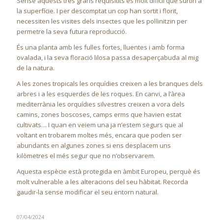
Sense aquests tres grans requisitits és molt difícil que surtin a
la superfície. I per descomptat un cop han sortit i florit,
necessiten les visites dels insectes que les pol·linitzin per
permetre la seva futura reproducció.
És una planta amb les fulles fortes, lluentes i amb forma
ovalada, i la seva floració lilosa passa desaperçabuda al mig
de la natura.
A les zones tropicals les orquídies creixen a les branques dels
arbres i a les esquerdes de les roques. En canvi, a l’àrea
mediterrània les orquídies silvestres creixen a vora dels
camins, zones boscoses, camps erms que havien estat
cultivats… I quan en veiem una ja n’estem segurs que al
voltant en trobarem moltes més, encara que poden ser
abundants en algunes zones si ens desplacem uns
kilòmetres el més segur que no n’observarem.
Aquesta espècie està protegida en àmbit Europeu, perquè és
molt vulnerable a les alteracions del seu hàbitat. Recorda
gaudir-la sense modificar el seu entorn natural.
07/04/2024