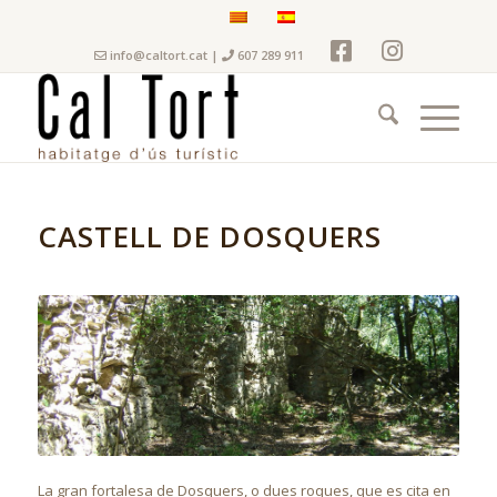
info@caltort.cat
|
607 289 911
CASTELL DE DOSQUERS
La gran fortalesa de Dosquers, o dues roques, que es cita en