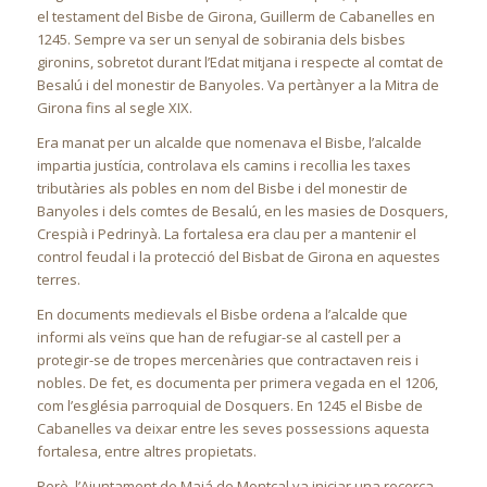
el testament del Bisbe de Girona, Guillerm de Cabanelles en
1245. Sempre va ser un senyal de sobirania dels bisbes
gironins, sobretot durant l’Edat mitjana i respecte al comtat de
Besalú i del monestir de Banyoles. Va pertànyer a la Mitra de
Girona fins al segle XIX.
Era manat per un alcalde que nomenava el Bisbe, l’alcalde
impartia justícia, controlava els camins i recollia les taxes
tributàries als pobles en nom del Bisbe i del monestir de
Banyoles i dels comtes de Besalú, en les masies de Dosquers,
Crespià i Pedrinyà. La fortalesa era clau per a mantenir el
control feudal i la protecció del Bisbat de Girona en aquestes
terres.
En documents medievals el Bisbe ordena a l’alcalde que
informi als veïns que han de refugiar-se al castell per a
protegir-se de tropes mercenàries que contractaven reis i
nobles. De fet, es documenta per primera vegada en el 1206,
com l’església parroquial de Dosquers. En 1245 el Bisbe de
Cabanelles va deixar entre les seves possessions aquesta
fortalesa, entre altres propietats.
Però, l’Ajuntament de Maiá de Montcal va iniciar una recerca