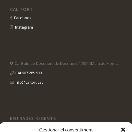
CAL TORT
Facebook
Instagram
Cal Batu de Dosquers de Dosquers 17851 (Maià de Montcal)
+34 607 289 911
info@caltort.cat
ENTRADES RECENTS
Si vens a CAL TORT podràs gaudir de les orquídies silvestres!
Gestionar el consentiment