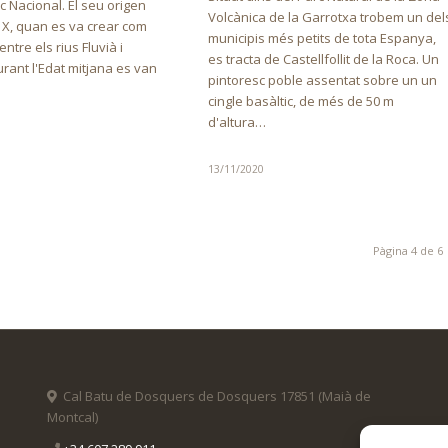
ic Nacional. El seu origen
Volcànica de la Garrotxa trobem un del
 X, quan es va crear com
municipis més petits de tota Espanya,
ntre els rius Fluvià i
es tracta de Castellfollit de la Roca. Un
rant l'Edat mitjana es van
pintoresc poble assentat sobre un un
cingle basàltic, de més de 50 m
d'altura…
13/11/2020
Pàgina 4 de 6
Cal Batu de Dosquers de Dosquers 17851 (Maià de
Montcal)