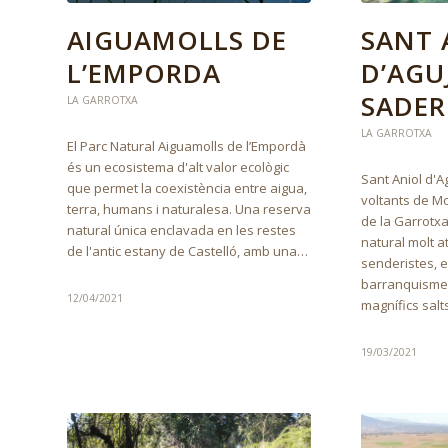
SANT 
AIGUAMOLLS DE
D’AGU
L’EMPORDA
SADER
LA GARROTXA
LA GARROTXA
El Parc Natural Aiguamolls de l’Empordà
és un ecosistema d'alt valor ecològic
Sant Aniol d'A
que permet la coexistència entre aigua,
voltants de Mo
terra, humans i naturalesa. Una reserva
de la Garrotxa
natural única enclavada en les restes
natural molt a
de l'antic estany de Castelló, amb una…
senderistes, 
barranquisme,
12/04/2021
magnífics sal
19/03/2021