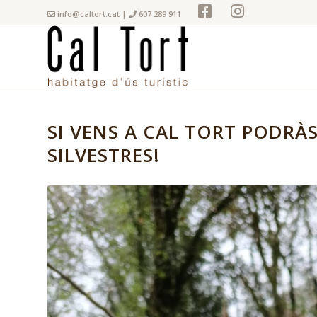
info@caltort.cat
|
607 289 911
SI VENS A CAL TORT PODRÀ
SILVESTRES!