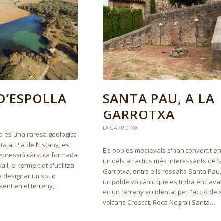
D’ESPOLLA
SANTA PAU, A LA
GARROTXA
LA GARROTXA
lla és una raresa geològica
a al Pla de l'Estany, es
Els pobles medievals s'han convertit en
depressió càrstica formada
un dels atractius més interessants de l
ll, el terme clot s'utilitza
Garrotxa, entre ells ressalta Santa Pau,
a designar un sot o
un poble volcànic que es troba enclava
sent en el terreny,…
en un terreny accidentat per l'acció del
volcans Croscat, Roca Negra i Santa…