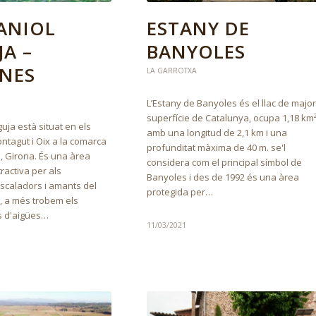
ANIOL
ESTANY DE
JA –
BANYOLES
NES
LA GARROTXA
L’Estany de Banyoles és el llac de major
superfície de Catalunya, ocupa 1,18 km²
guja està situat en els
amb una longitud de 2,1 km i una
ntagut i Oix a la comarca
profunditat màxima de 40 m. se'l
, Girona. És una àrea
considera com el principal símbol de
tractiva per als
Banyoles i des de 1992 és una àrea
escaladors i amants del
protegida per…
 a més trobem els
ts d'aigües…
11/03/2021