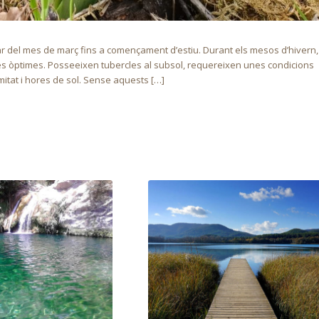
 del mes de març fins a començament d’estiu. Durant els mesos d’hivern,
les òptimes. Posseeixen tubercles al subsol, requereixen unes condicions
mitat i hores de sol. Sense aquests […]