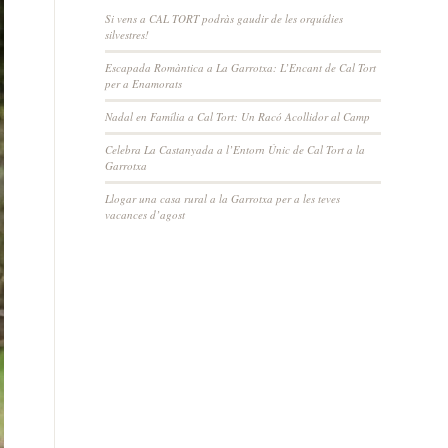
Si vens a CAL TORT podràs gaudir de les orquídies
silvestres!
Escapada Romàntica a La Garrotxa: L’Encant de Cal Tort
per a Enamorats
Nadal en Família a Cal Tort: Un Racó Acollidor al Camp
Celebra La Castanyada a l’Entorn Únic de Cal Tort a la
Garrotxa
Llogar una casa rural a la Garrotxa per a les teves
vacances d’agost