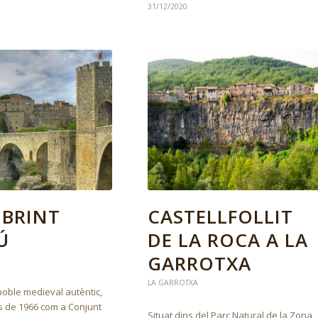
31/12/2020
BRINT
CASTELLFOLLIT
Ú
DE LA ROCA A LA
GARROTXA
LA GARROTXA
poble medieval autèntic,
s de 1966 com a Conjunt
Situat dins del Parc Natural de la Zona