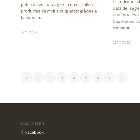
Historicoartíst
poble de vocació agrícola on es cullen
data del segle
productes de molt alta qualitat gràcies a
una fortalesa e
la riquesa…
Capellades, du
construir…
09/12/2020
25/11/2020
«
‹
2
3
4
5
6
›
»
CAL TORT
Facebook