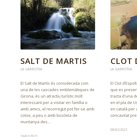
CLOT 
SALT DE MARTIS
LA GARROTXA
LA GARROTXA
El Clot d’Espo
El Salt de Martís és considerada com
que es present
una de les cascades emblemàtiques de
tracta d'una 
Girona, és un atractiu turístic molt
en el pla de Usa
interessant per a visitar en família o
en català per 
amb amics, el recorregut pot fer-se amb
concavitat pre
cotxe, a peu o amb bicicleta de
muntanya des…
08/02/2021
16/02/2021